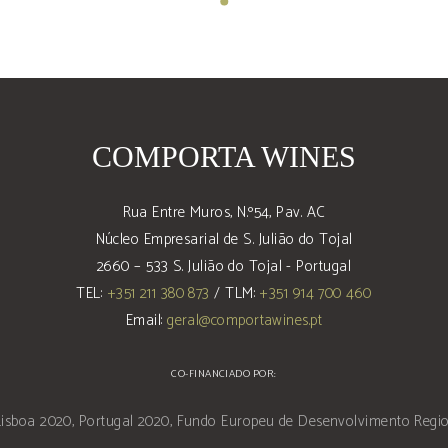
COMPORTA WINES
Rua Entre Muros, N.º54, Pav. AC
Núcleo Empresarial de S. Julião do Tojal
2660 – 533 S. Julião do Tojal - Portugal
TEL:
+351 211 380 873
/ TLM:
+351 914 700 460
Email:
geral@comportawines.pt
CO-FINANCIADO POR: