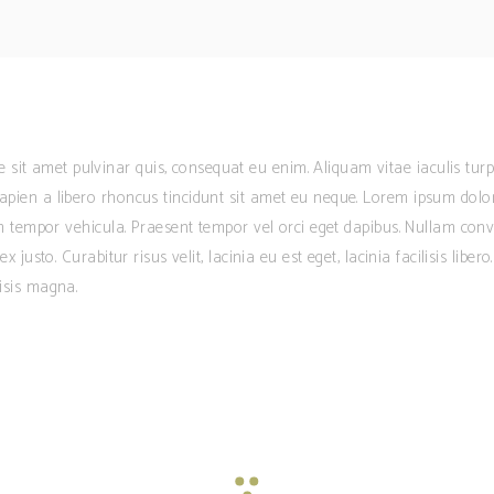
sit amet pulvinar quis, consequat eu enim. Aliquam vitae iaculis turp
apien a libero rhoncus tincidunt sit amet eu neque. Lorem ipsum dolor si
tum tempor vehicula. Praesent tempor vel orci eget dapibus. Nullam conva
ex justo. Curabitur risus velit, lacinia eu est eget, lacinia facilisis libe
lisis magna.