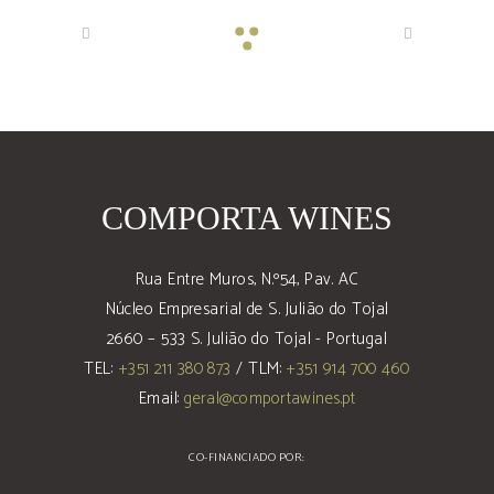
COMPORTA WINES
Rua Entre Muros, N.º54, Pav. AC
Núcleo Empresarial de S. Julião do Tojal
2660 – 533 S. Julião do Tojal - Portugal
TEL:
+351 211 380 873
/ TLM:
+351 914 700 460
Email:
geral@comportawines.pt
CO-FINANCIADO POR: